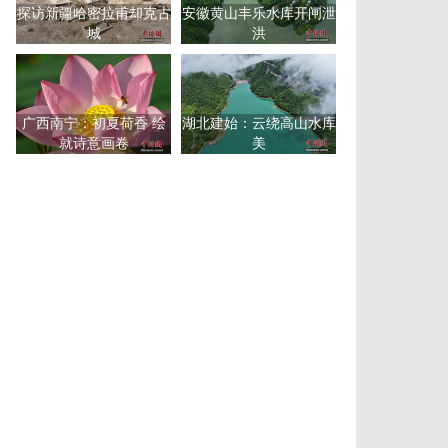
探访新疆哈密拉甫却克古
安徽黄山丰乐水库开闸泄
城
洪
广西南宁：初夏荷香 绘
湖北建始：云绕高山水库
就诗意画卷
美