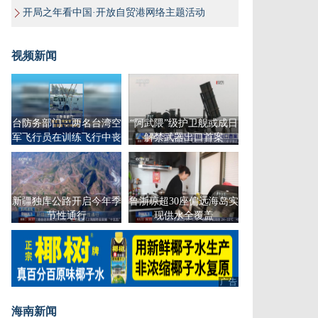
开局之年看中国·开放自贸港网络主题活动
视频新闻
台防务部门：两名台湾空
“阿武隈”级护卫舰或成日
军飞行员在训练飞行中丧
解禁武器出口首案
生
新疆独库公路开启今年季
鲁浙琼超30座偏远海岛实
节性通行
现供水全覆盖
广告
海南新闻