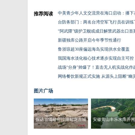
中美青少年人文交流营在海口启动：播下
推荐阅读
台防务部门：两名台湾空军飞行员在训练
“阿武隈”级护卫舰或成日解禁武器出口首
新疆独库公路开启今年季节性通行
鲁浙琼超30座偏远海岛实现供水全覆盖
我国海水淡化核心技术逐步实现自主可控
战场“分身”帅爆了！直击无人机实战化作
网络餐饮新规正式实施 从源头上阻断“幽
图片广场
探访新疆哈密拉甫却克古城
安徽黄山丰乐水库开闸