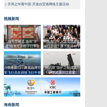
开局之年看中国·开放自贸港网络主题活动
视频新闻
端午节将至 海南“非
中美青少年人文交流营在
遗”味道定安粽子订单陡
海口启动：播下友谊种子
增
台防务部门：两名台湾空
“阿武隈”级护卫舰或成日
军飞行员在训练飞行中丧
解禁武器出口首案
生
广告
海南新闻