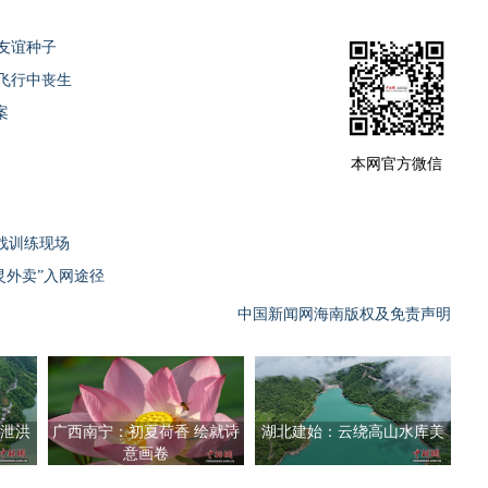
友谊种子
飞行中丧生
案
本网官方微信
战训练现场
灵外卖”入网途径
中国新闻网海南版权及免责声明
泄洪
广西南宁：初夏荷香 绘就诗
湖北建始：云绕高山水库美
意画卷