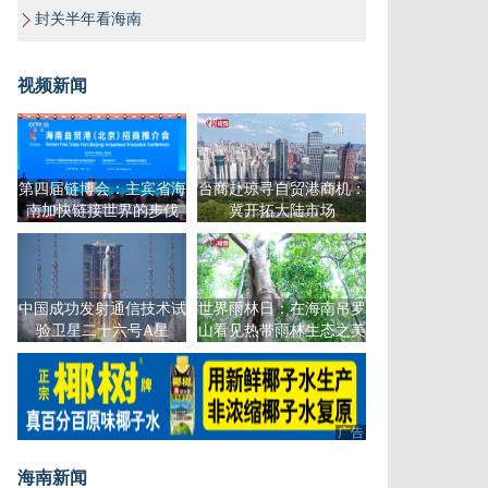
封关半年看海南
视频新闻
第四届链博会：主宾省海
台商赴琼寻自贸港商机：
南加快链接世界的步伐
冀开拓大陆市场
中国成功发射通信技术试
世界雨林日：在海南吊罗
验卫星二十六号A星
山看见热带雨林生态之美
广告
海南新闻