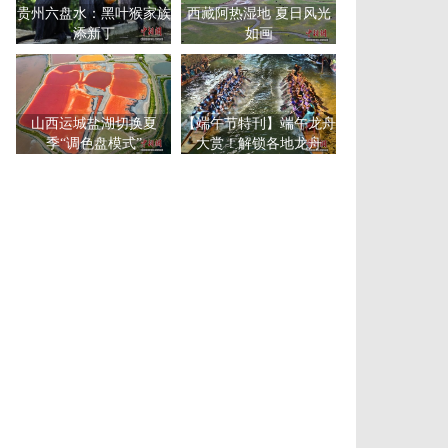
贵州六盘水：黑叶猴家族
西藏阿热湿地 夏日风光
添新丁
如画
山西运城盐湖切换夏
【端午节特刊】端午龙舟
季“调色盘模式”
大赏！解锁各地龙舟
赛“花式”玩法