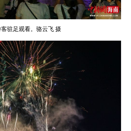
驻足观看。骆云飞 摄