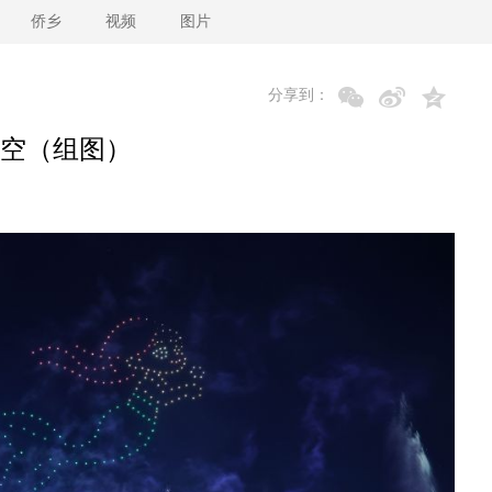
侨乡
视频
图片
分享到：
空（组图）