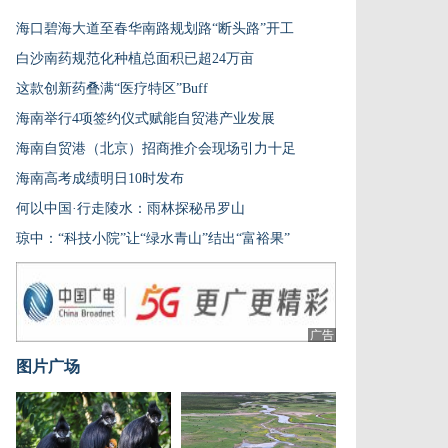
海口碧海大道至春华南路规划路“断头路”开工
白沙南药规范化种植总面积已超24万亩
这款创新药叠满“医疗特区”Buff
海南举行4项签约仪式赋能自贸港产业发展
海南自贸港（北京）招商推介会现场引力十足
海南高考成绩明日10时发布
何以中国·行走陵水：雨林探秘吊罗山
琼中：“科技小院”让“绿水青山”结出“富裕果”
广告
图片广场