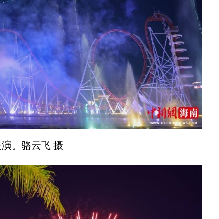
演。骆云飞 摄