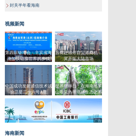
封关半年看海南
视频新闻
第四届链博会：主宾省海
台商赴琼寻自贸港商机：
南加快链接世界的步伐
冀开拓大陆市场
中国成功发射通信技术试
世界雨林日：在海南吊罗
验卫星二十六号A星
山看见热带雨林生态之美
广告
海南新闻