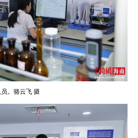
员。骆云飞 摄