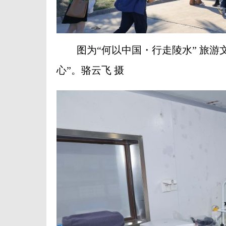
图为“何以中国・行走陵水” 旅游
心”。骆云飞 摄