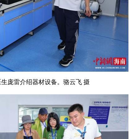
庞雷介绍器材设备。骆云飞 摄