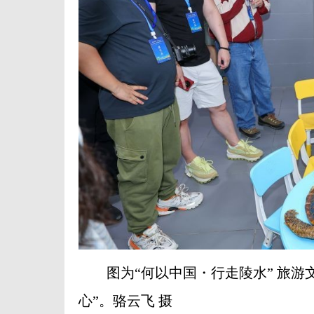
图为“何以中国・行走陵水” 旅游
心”。骆云飞 摄