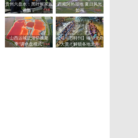
贵州六盘水：黑叶猴家族
西藏阿热湿地 夏日风光
添新丁
如画
山西运城盐湖切换夏
【端午节特刊】端午龙舟
季“调色盘模式”
大赏！解锁各地龙舟
赛“花式”玩法