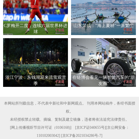
C罗梅开二度，连续六届世界杯进
山东荣成：“海上夏耕”一派繁忙
球
浙江宁波：东钱湖迎来流萤观赏
在链博会看见一辆智能汽车的“朋
季
友圈”
本网站所刊载信息，不代表中新社和中新网观点。 刊用本网站稿件，务经书面授
权。
未经授权禁止转载、摘编、复制及建立镜像，违者将依法追究法律责任。
[
网上传播视听节目许可证（0106168)
] [
京ICP证040655号
][京公网安备：
110102003042] [
京ICP备2021034286号-7
]