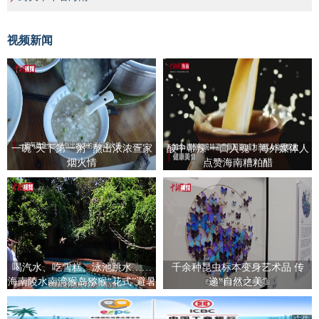
视频新闻
一碗“天下第一粥” 熬出浓浓疍家
酸中带辣 一口入魂！海外媒体人
烟火情
点赞海南糟粕醋
喝汽水、吃雪糕、泳池跳水……
千余种昆虫标本变身艺术品 传
海南陵水南湾猴岛猕猴“花式”避暑
递“自然之美”