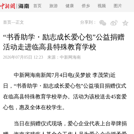
首页
旅游
健康
侨乡
视频
图片
首页
—正文
分享到：
“书香助学・励志成长爱心包”公益捐赠
活动走进临高县特殊教育学校
2026年07月05日 12:23 来源：
中新网海南
中新网海南新闻7月4日电(吴梦姣 李茂荣)近
日，“书香助学・励志成长爱心包”公益项目捐赠仪式
在临高县特殊教育学校举办。活动为该校送去45套爱
心包，惠及全体在校学生。
当日在捐赠仪式现场，爱心企业代表上台举牌捐