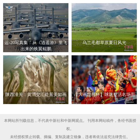
运-20写真集：从《逍遥游》里飞
乌兰毛都草原夏日风光
出来的铁翼鲲鹏
陕西潼关：黄渭交汇处景美如画
【大画世界杯】球迷整活名场面
本网站所刊载信息，不代表中新社和中新网观点。 刊用本网站稿件，务经书面授
权。
未经授权禁止转载、摘编、复制及建立镜像，违者将依法追究法律责任。