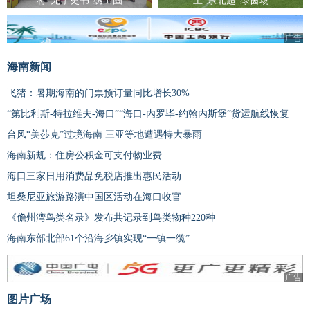
将“无字史书”绣出圈
上“东北超”绿茵场
广告
海南新闻
飞猪：暑期海南的门票预订量同比增长30%
“第比利斯-特拉维夫-海口”“海口-内罗毕-约翰内斯堡”货运航线恢复
台风“美莎克”过境海南 三亚等地遭遇特大暴雨
海南新规：住房公积金可支付物业费
海口三家日用消费品免税店推出惠民活动
坦桑尼亚旅游路演中国区活动在海口收官
《儋州湾鸟类名录》发布共记录到鸟类物种220种
海南东部北部61个沿海乡镇实现“一镇一缆”
广告
图片广场