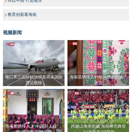
何以中国·行走陵水
教育创新看海南
视频新闻
海口美兰国际机场恢复两条国际
海南苗绣传人针线间绣出民族大
货运航线
团圆
海南苗绣传人上“中国好人榜”：
跨越山海来助威 海南椰壳舞登