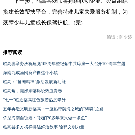
下一步，临高县残联将持续联动企业、公益组织
搭建长效帮扶平台，完善特殊儿童关爱服务机制，为
残障少年儿童成长保驾护航。(完)
编辑：陈少婷
推荐阅读
临高县举办庆祝建党105周年暨纪念中共琼崖一大召开100周年主题活动
海南九成渔网竟产自这个小镇
临高：“抢滩精神”激活发展新动能
临高角，潮涨潮落诉说热血青春
“七一”临近临高红色旅游热度攀升
五年再造文明新临高：一座热带滨海之城的“铸魂”之路
侨见海南自贸港：“我们20多年来只做一条鱼”
临高县多方榜样讲述鲜活故事 诠释文明力量