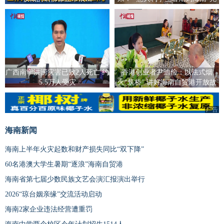
电”
广西南宁洪涝灾害已致2人死亡 约
香港创业者尹迪俭：以法式烟
5.5万人受灾
火“筑桥” 讲好海南自贸港开放故
事
广告
海南新闻
海南上半年火灾起数和财产损失同比“双下降”
60名港澳大学生暑期“逐浪”海南自贸港
海南省第七届少数民族文艺会演汇报演出举行
2026“琼台姻亲缘”交流活动启动
海南2家企业违法经营遭重罚