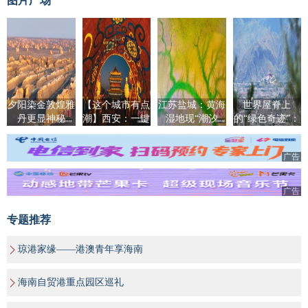
图片广场
夕阳染金敦煌雅
【这个城市有点
江苏盐城：黄海
世界屋脊上
丹更显神秘
潮】西安：一键
湿地现“潮汐
的“绿色奇迹”：
穿越！
树”景观
拉萨南北山绿意
盎然
广告
广告
专题推荐
琼港家缘——港澳青年享海南
海南自贸港重点园区巡礼