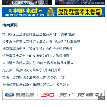
少年文化交流活动启动
广告
广告
海南新闻
海口综保区全省首推企业全生命周期“一类事”指南
今年海南将重点支持37个展会开办 涉及多个行业领域
海口市琼山中学（谭文学校）面向全国招聘教师
这场事关全岛封关的发布会为何令人激情澎湃
自由潜水渔猎人员失踪 海南文昌发布情况通报→
定安第三届乡咖文化季将于7月26日开幕
海南：努力实现矛盾纠纷化解“最多跑一地”
海南省首批基础级和先进级智能工厂名单公示
广告