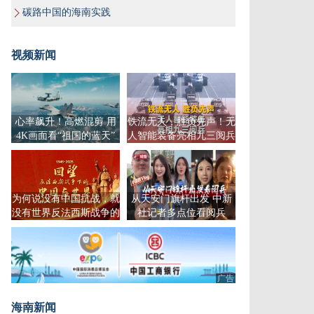
碳路中国的海南实践
视频新闻
心率飙升！高燃混剪 用
铁流无人，胜负先声！无
4K画面看“祖国的蓝天”
人智能装备亮相九三阅兵
为何说没有中国抗战，就
从天安门旗杆出发 中新
没有世界反法西斯战争的
社记者多点位看阅兵
胜利？
广告
海南新闻