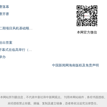
赛落幕
赛开赛
明阳临高大型海上风电机组检测试验基地二期项目风机基础顺利完工
本网官方微信
给出答案
欢迎光“临”文化表演暨促消费购物节活动开幕式在临高举行（组图）
举办
中国新闻网海南版权及免责声明
本网站所刊载信息，不代表中新社和中新网观点。 刊用本网站稿件，务经书面授权。
未经授权禁止转载、摘编、复制及建立镜像，违者将依法追究法律责任。