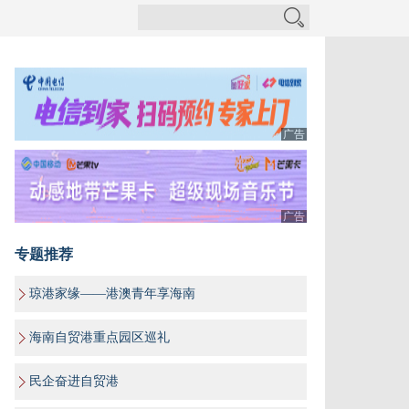
广告
广告
专题推荐
琼港家缘——港澳青年享海南
海南自贸港重点园区巡礼
民企奋进自贸港