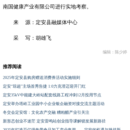
南国健康产业有限公司进行实地考察。
来 源：定安县融媒体中心
采 写：胡雄飞
编辑：陈少婷
推荐阅读
2025年定安县购房赠送消费券活动实施细则
定安“琼超”主场首秀告捷 1:0力克澄迈迎开门红
定安35kV中能建大岭站配套线路工程冲刺12月投用节点
定安举办塔岭工业园中小企业银企融资对接交流主题活动
冬交会定安馆：文化农产交融 糟粕醋产业引关注
新形态创业不迷茫 定安雷鸣站创业指导课解锁发展新路径
2025年打造百亿级热带食品加工产业集群——定安的机遇与挑战新闻发布会召开