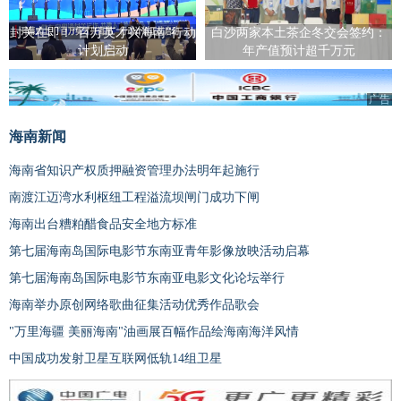
封关在即！“百万英才兴海南”行动
白沙两家本土茶企冬交会签约：
计划启动
年产值预计超千万元
广告
海南新闻
海南省知识产权质押融资管理办法明年起施行
南渡江迈湾水利枢纽工程溢流坝闸门成功下闸
海南出台糟粕醋食品安全地方标准
第七届海南岛国际电影节东南亚青年影像放映活动启幕
第七届海南岛国际电影节东南亚电影文化论坛举行
海南举办原创网络歌曲征集活动优秀作品歌会
"万里海疆 美丽海南"油画展百幅作品绘海南海洋风情
中国成功发射卫星互联网低轨14组卫星