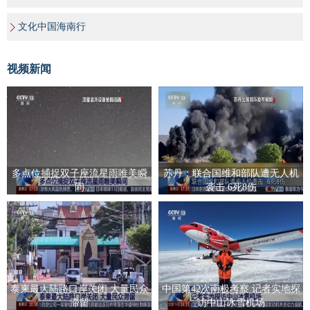
文化中国海南行
视频新闻
多点位捕捉双子座流星雨唯美瞬
苏丹：联合国维和部队遭无人机
间
袭击 6死8伤
泰柬最大陆路口岸关闭 大量民众
中国第42次南极考察 记者实地探
滞留
访中山冰雪机场