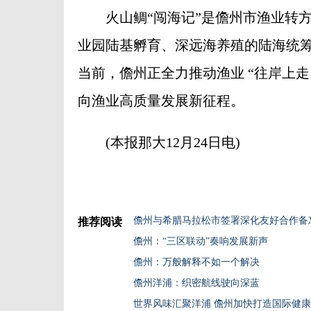
火山鲷“闯海记”是儋州市渔业转方
业园陆基孵育、深远海养殖的陆海统筹
当前，儋州正全力推动渔业 “往岸上
向渔业高质量发展新征程。
(本报那大12月24日电)
儋州与希腊马拉松市签署深化友好合作备
推荐阅读
儋州：“三区联动”奏响发展新声
儋州：万般解释不如一个解决
儋州洋浦：织密航线驶向深蓝
世界风味汇聚洋浦 儋州加快打造国际健