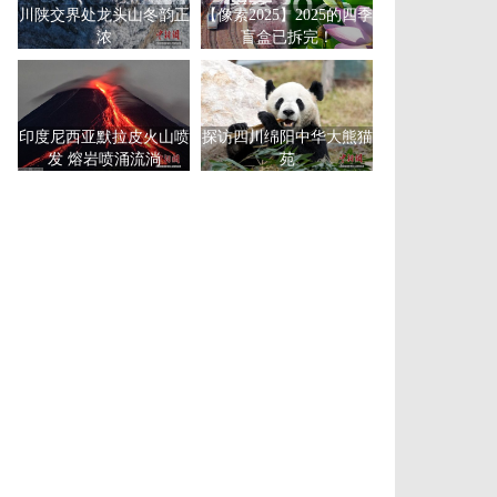
川陕交界处龙头山冬韵正
【像素2025】2025的四季
浓
盲盒已拆完！
印度尼西亚默拉皮火山喷
探访四川绵阳中华大熊猫
发 熔岩喷涌流淌
苑