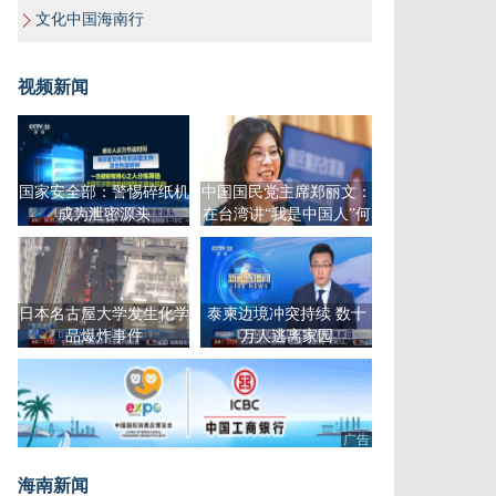
文化中国海南行
视频新闻
国家安全部：警惕碎纸机
中国国民党主席郑丽文：
成为泄密源头
在台湾讲“我是中国人”何
来原罪
日本名古屋大学发生化学
泰柬边境冲突持续 数十
品爆炸事件
万人逃离家园
广告
海南新闻