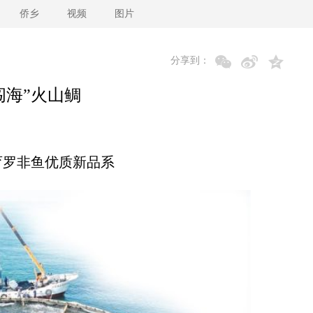
侨乡
视频
图片
分享到：
闯海”火山鲷
罗非鱼优质新品系