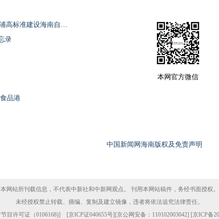
邹广：锚定“样板间”使命 奋力谱写儋州洋浦高标准建设海南自贸港新篇章
忘录
本网官方微信
康食品港
中国新闻网海南版权及免责声明
本网站所刊载信息，不代表中新社和中新网观点。 刊用本网站稿件，务经书面授权。
未经授权禁止转载、摘编、复制及建立镜像，违者将依法追究法律责任。
目许可证（0106168)
] [
京ICP证040655号
][京公网安备：110102003042] [
京ICP备20