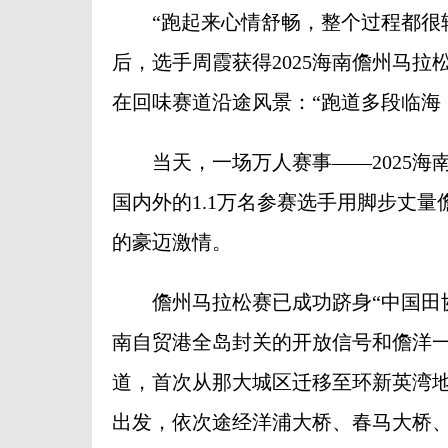
“跑起来心情舒畅，整个过程都很轻松。
后，选手周霞获得2025海南儋州马
在回味赛道沿途风景：“跑道多段临海
当天，一场万人赛事——2025海
国内外的1.1万名参赛选手用脚步丈
的豪迈激情。
儋州马拉松赛已成功跻身“中国田协A
南自贸港全岛封关的开放信号和儋洋
道，首次从那大城区迁移至环新英湾
出发，依次途经洋浦大桥、春马大桥