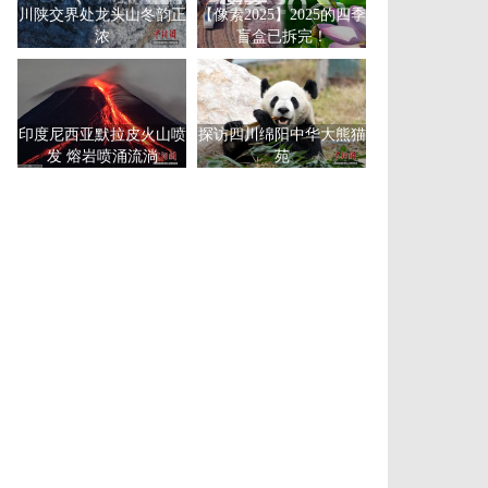
川陕交界处龙头山冬韵正
【像素2025】2025的四季
浓
盲盒已拆完！
印度尼西亚默拉皮火山喷
探访四川绵阳中华大熊猫
发 熔岩喷涌流淌
苑