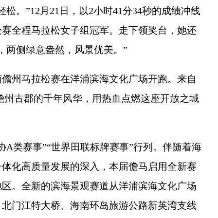
”12月21日，以2小时41分34秒的成绩冲线
拉松赛全程马拉松女子组冠军。走下领奖台，她还
，两侧绿意盎然，风景优美。”
南儋州马拉松赛在洋浦滨海文化广场开跑。来自
量儋州古郡的千年风华，用热血点燃这座开放之城
类赛事”“世界田联标牌赛事”行列。伴随着海
一体化高质量发展的深入，本届儋马启用全新赛
地区。全新的滨海景观赛道从洋浦滨海文化广场
、北门江特大桥、海南环岛旅游公路新英湾支线