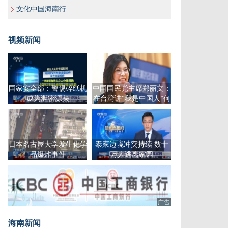
文化中国海南行
视频新闻
国家安全部：警惕碎纸机
中国国民党主席郑丽文：
成为泄密源头
在台湾讲“我是中国人”何
来原罪
日本名古屋大学发生化学
泰柬边境冲突持续 数十
品爆炸事件
万人逃离家园
广告
海南新闻