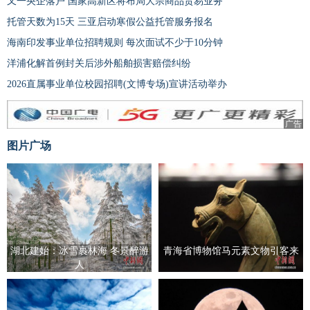
又一央企落户 国家高新区将布局大宗商品贸易业务
托管天数为15天 三亚启动寒假公益托管服务报名
海南印发事业单位招聘规则 每次面试不少于10分钟
洋浦化解首例封关后涉外船舶损害赔偿纠纷
2026直属事业单位校园招聘(文博专场)宣讲活动举办
广告
图片广场
湖北建始：冰雪裹林海 冬景醉游
青海省博物馆马元素文物引客来
人