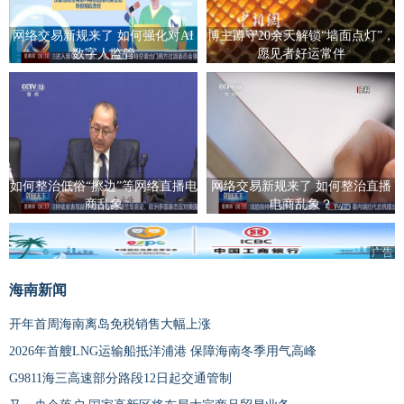
网络交易新规来了 如何强化对AI
博主蹲守20余天解锁“墙面点灯”，
数字人监管
愿见者好运常伴
如何整治低俗“擦边”等网络直播电
网络交易新规来了 如何整治直播
商乱象
电商乱象？
广告
海南新闻
开年首周海南离岛免税销售大幅上涨
2026年首艘LNG运输船抵洋浦港 保障海南冬季用气高峰
G9811海三高速部分路段12日起交通管制