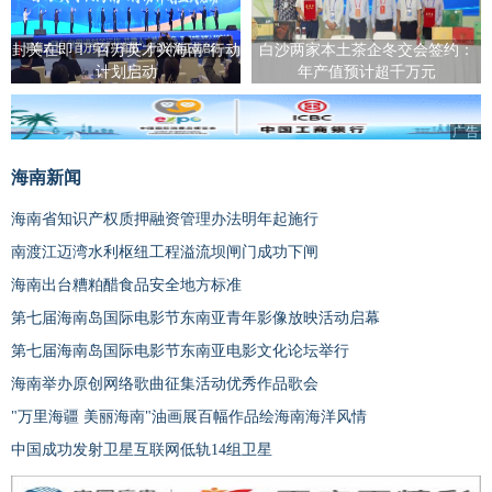
封关在即！“百万英才兴海南”行动
白沙两家本土茶企冬交会签约：
计划启动
年产值预计超千万元
广告
海南新闻
海南省知识产权质押融资管理办法明年起施行
南渡江迈湾水利枢纽工程溢流坝闸门成功下闸
海南出台糟粕醋食品安全地方标准
第七届海南岛国际电影节东南亚青年影像放映活动启幕
第七届海南岛国际电影节东南亚电影文化论坛举行
海南举办原创网络歌曲征集活动优秀作品歌会
"万里海疆 美丽海南"油画展百幅作品绘海南海洋风情
中国成功发射卫星互联网低轨14组卫星