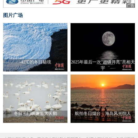
广告
图片广场
-42℃的冬日秘境
2025年最后一次“超级月亮”亮相天
宇
冬日三门峡邂逅大天鹅
航拍冬日烟台：海岛风光怡人