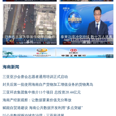
日本名古屋大学发生化学品爆炸
泰柬边境冲突持续 数十万人逃离
事件
家园
广告
海南新闻
三亚亚沙会赛会志愿者通用培训正式启动
封关后第一批使用海南自产货物加工增值业务的货物离岛
三亚环农集团集中推介11个项目 总投资28.44亿元
海南产经新观察：让数据要素价值充分释放
赋能自贸港建设 海南公共数据开发利用“多点突破”
以公共数据驱动城市治理：三亚获进展