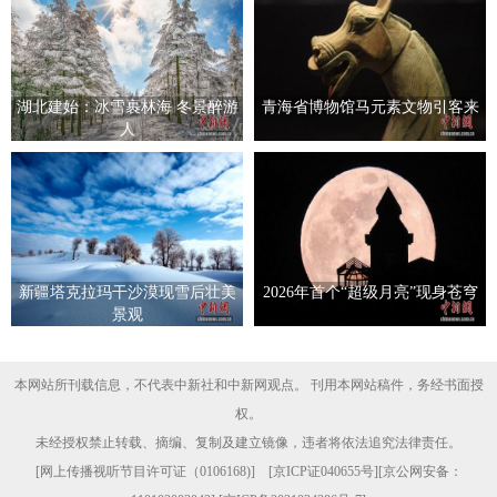
湖北建始：冰雪裹林海 冬景醉游
青海省博物馆马元素文物引客来
人
新疆塔克拉玛干沙漠现雪后壮美
2026年首个“超级月亮”现身苍穹
景观
本网站所刊载信息，不代表中新社和中新网观点。 刊用本网站稿件，务经书面授
权。
未经授权禁止转载、摘编、复制及建立镜像，违者将依法追究法律责任。
[
网上传播视听节目许可证（0106168)
] [
京ICP证040655号
][京公网安备：