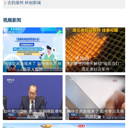
古韵崖州·科创新城
视频新闻
网络交易新规来了 如何强化对AI
博主蹲守20余天解锁“墙面点灯”，
数字人监管
愿见者好运常伴
如何整治低俗“擦边”等网络直播电
网络交易新规来了 如何整治直播
商乱象
电商乱象？