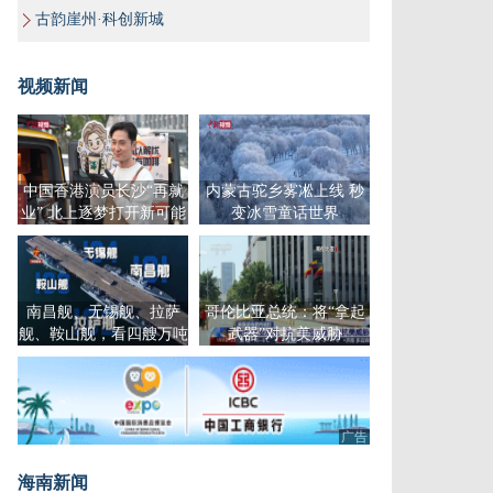
古韵崖州·科创新城
视频新闻
中国香港演员长沙“再就
内蒙古驼乡雾凇上线 秒
业” 北上逐梦打开新可能
变冰雪童话世界
南昌舰、无锡舰、拉萨
哥伦比亚总统：将“拿起
舰、鞍山舰，看四艘万吨
武器”对抗美威胁
大驱震撼同框！
广告
海南新闻