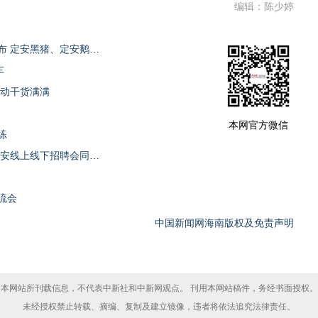
编辑：陈少婷
2025年第三批全国名特优新农产品名录公布 定安黑猪、定安鹅入选
车
活动干货满满
本网官方微信
练
第二届中国（海南）人才交流大会开启 定安线上线下招聘会同步启幕
流会
中国新闻网海南版权及免责声明
本网站所刊载信息，不代表中新社和中新网观点。 刊用本网站稿件，务经书面授权。
未经授权禁止转载、摘编、复制及建立镜像，违者将依法追究法律责任。