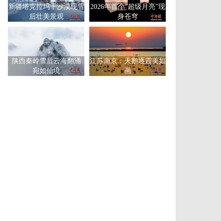
新疆塔克拉玛干沙漠现雪
2026年首个“超级月亮”现
后壮美景观
身苍穹
陕西秦岭雪后云海翻涌
江苏南京：天鹅逐霞美如
宛如仙境
画