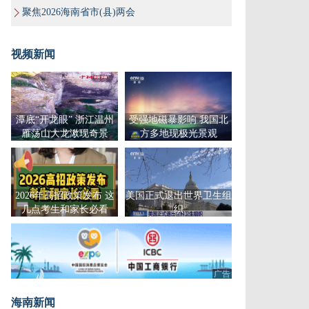
聚焦2026海南省市(县)两会
视频新闻
潭底“开龙眼” 浙江温州
受强地磁暴影响 我国北
雁荡山大龙湫现奇景
方多地现极光景观
2026年高招政策发布 这
美国正式退出世界卫生组
几点考生和家长必看
织
广告
海南新闻