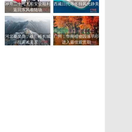
神舟二十号飞船安全顺利
西藏日托寺冬日风光静美
返回东风着陆场
河北秦皇岛：板厂峪长城
广州：华南植物园落羽杉
现雾凇美景
进入最佳观赏期