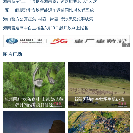
海南航空“五一”假期在海南累计运送旅客16.8万人次
“五一”假期琼州海峡新能源车运输同比增长近五成
海口警方公开征集“村霸”“街霸”等涉黑恶犯罪线索
海南普通高中自主招生5月10日起开放网上报名
广告
图片广场
杭州网红“抹茶森林”上线 游人徜
新疆阿勒泰春牧场生机盎然
徉其间感受绿野仙踪