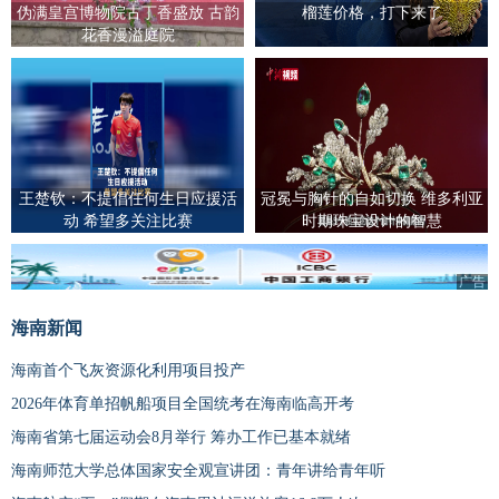
伪满皇宫博物院古丁香盛放 古韵
榴莲价格，打下来了
花香漫溢庭院
王楚钦：不提倡任何生日应援活
冠冕与胸针的自如切换 维多利亚
动 希望多关注比赛
时期珠宝设计的智慧
广告
海南新闻
海南首个飞灰资源化利用项目投产
2026年体育单招帆船项目全国统考在海南临高开考
海南省第七届运动会8月举行 筹办工作已基本就绪
海南师范大学总体国家安全观宣讲团：青年讲给青年听