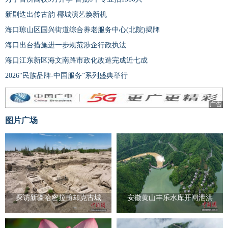
新剧迭出传古韵 椰城演艺焕新机
海口琼山区国兴街道综合养老服务中心(北院)揭牌
海口出台措施进一步规范涉企行政执法
海口江东新区海文南路市政化改造完成近七成
2026“民族品牌-中国服务”系列盛典举行
广告
图片广场
探访新疆哈密拉甫却克古城
安徽黄山丰乐水库开闸泄洪