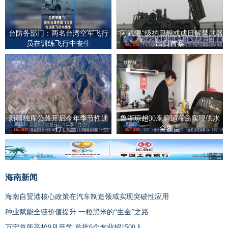
台防务部门：两名台湾空军飞行
“阿武隈”级护卫舰或成日解禁武器
员在训练飞行中丧生
出口首案
新疆独库公路开启今年季节性通
鲁浙琼超30座偏远海岛实现供水
行
全覆盖
广告
海南新闻
海南自贸港核心政策在汽车制造领域实现突破性应用
种业赋能全链价值提升 一粒黑米的“生金”之路
万宁首所高校9月开学 首批6个专业招1500人