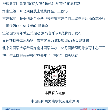
澄迈共青团暑期"返家乡"暨"扬帆计划"岗位征集启动
海南澄迈：10亿项目从土地摘牌至开工仅9天
京东赋能・桥头地瓜产业基地授牌暨京东全网上线销售启动仪式举行
一场澄迈OPC创业者的“脑暴会”
澄迈国际青年城正式启动 漓岛音乐节Ⅲ品牌同步发布
文体项目开工添动能！海南客属力量凝聚 助力自贸港建设
北京外国语大学附属海南外国语学校—林丹国际羽毛球教育中心开工
2026年全国和美乡村排球嘉年华（村排）圆满收官
本网官方微信
中国新闻网海南版权及免责声明