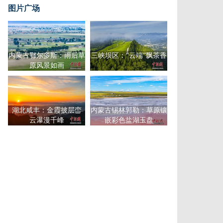
图片广场
内蒙古鄂尔多斯：雨后草
三峡坝区：“云端”飘茶香
原风景如画
湖北咸丰：金霞披层峦
内蒙古锡林郭勒：草原镶
云瀑漫千峰
嵌彩色盐湖玉盘