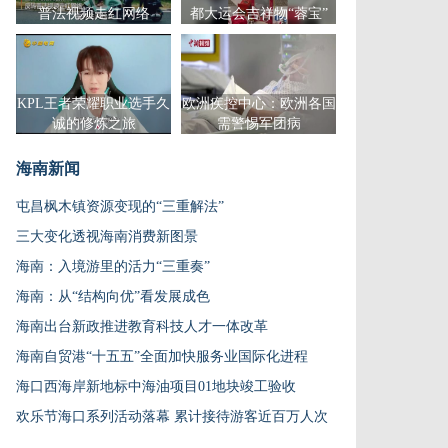
普法视频走红网络
都大运会吉祥物“蓉宝”
KPL王者荣耀职业选手久
欧洲疾控中心：欧洲各国
诚的修炼之旅
需警惕军团病
海南新闻
屯昌枫木镇资源变现的“三重解法”
三大变化透视海南消费新图景
海南：入境游里的活力“三重奏”
海南：从“结构向优”看发展成色
海南出台新政推进教育科技人才一体改革
海南自贸港“十五五”全面加快服务业国际化进程
海口西海岸新地标中海油项目01地块竣工验收
欢乐节海口系列活动落幕 累计接待游客近百万人次