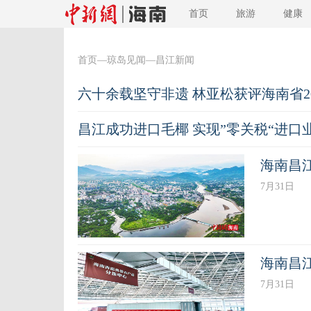
首页
旅游
健康
首页
—
琼岛见闻
—昌江新闻
六十余载坚守非遗 林亚松获评海南省2
昌江成功进口毛椰 实现”零关税“进口
海南昌
7月31日
海南昌
7月31日