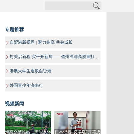
专题推荐
自贸港新视界 | 聚力临高 共鉴成长
封关启新程 实干开新局——儋州洋浦高质量打造海南自贸港“样板间”
港澳大学生逐浪自贸港
外国青少年海南行
视频新闻
海南交警推出一高能反转
日本记者“义墩墩”开箱成