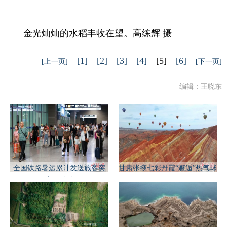
金光灿灿的水稻丰收在望。高练辉 摄
[1]
[2]
[3]
[4]
[5]
[6]
[上一页]
[下一页]
编辑：王晓东
全国铁路暑运累计发送旅客突
甘肃张掖七彩丹霞“邂逅”热气球
破6亿人次