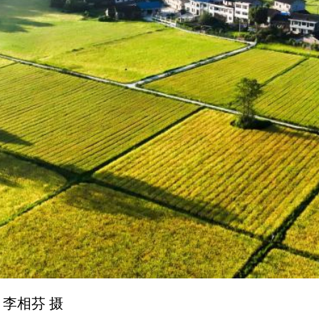
李相芬 摄