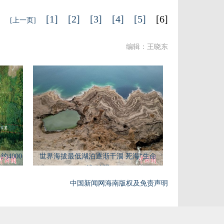
[1]
[2]
[3]
[4]
[5]
[6]
[上一页]
编辑：王晓东
4000
世界海拔最低湖泊逐渐干涸 死海“生命
线”缩退
中国新闻网海南版权及免责声明