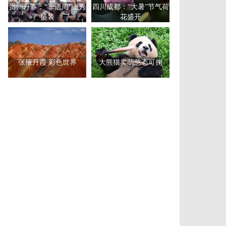
贵州丹寨：“非遗周”上秀
四川成都：“大暑”节气荷
盛装
花盛开
张掖丹霞 彩色世界
大熊猫卖萌憨态可掬