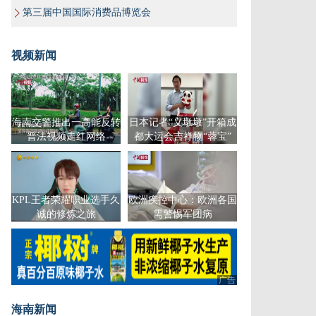
第三届中国国际消费品博览会
视频新闻
海南交警推出一高能反转
日本记者“义墩墩”开箱成
普法视频走红网络
都大运会吉祥物“蓉宝”
KPL王者荣耀职业选手久
欧洲疾控中心：欧洲各国
诚的修炼之旅
需警惕军团病
广告
海南新闻