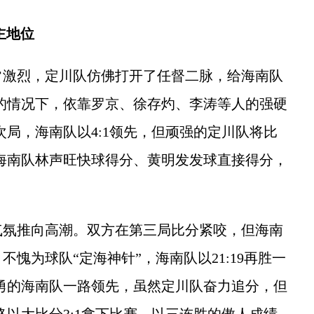
主地位
激烈，定川队仿佛打开了任督二脉，给海南队
后的情况下，依靠罗京、徐存灼、李涛等人的强硬
。次局，海南队以4:1领先，但顽强的定川队将比
着海南队林声旺快球得分、黄明发发球直接得分，
氛推向高潮。双方在第三局比分紧咬，但海南
愧为球队“定海神针”，海南队以21:19再胜一
回勇的海南队一路领先，虽然定川队奋力追分，但
最终以大比分3:1拿下比赛，以三连胜的傲人成绩