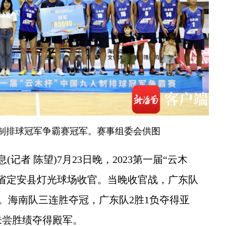
制排球冠军争霸赛冠军。赛事组委会供图
者 陈望)7月23日晚，2023第一届“云木
省定安县灯光球场收官。当晚收官战，广东队
川队。海南队三连胜夺冠，广东队2胜1负夺得亚
未尝胜绩夺得殿军。