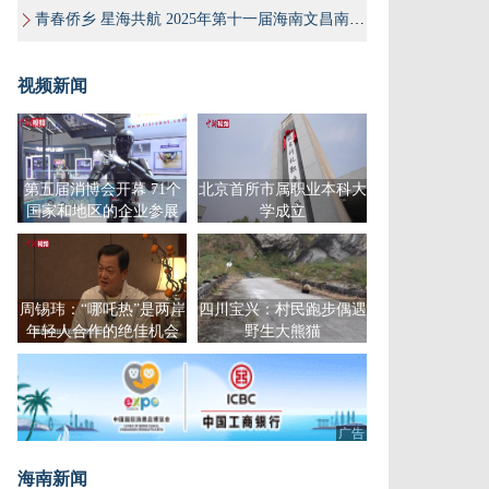
青春侨乡 星海共航 2025年第十一届海南文昌南洋文化节
视频新闻
第五届消博会开幕 71个
北京首所市属职业本科大
国家和地区的企业参展
学成立
周锡玮：“哪吒热”是两岸
四川宝兴：村民跑步偶遇
年轻人合作的绝佳机会
野生大熊猫
广告
海南新闻