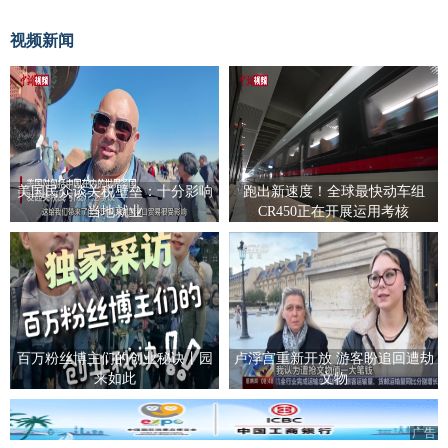
视频新闻
美国民众谈关税壁垒：十分影响
跑出新速度！全球最快动车组
当地就业
CR450正在开展运用考核
百万粉丝博主们的创业秘诀丨园
卢浮宫重新开放 游客盼追回遭劫
来如此
文物
广告