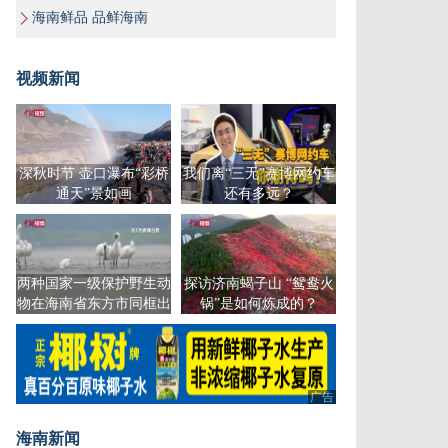
海南鲜品 品鲜海南
视频新闻
深秋时节 壶口瀑布“彩桥
我们离“三无”赛博网约车
通天”景如画
还有多远？
两种国家一级保护野生动
探访济南蝎子山 “鸳鸯火
物在海南省东方市同框出
锅”是如何炼成的？
镜
广告
海南新闻