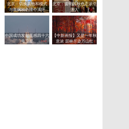
北京：切换高饱和模式
北京：圆明园秋色正浓引
与斑斓秋色撞个满怀
游人
中国成功发射遥感四十六
【中新画报】又是一年秋
号卫星
意浓 层林尽染万山红