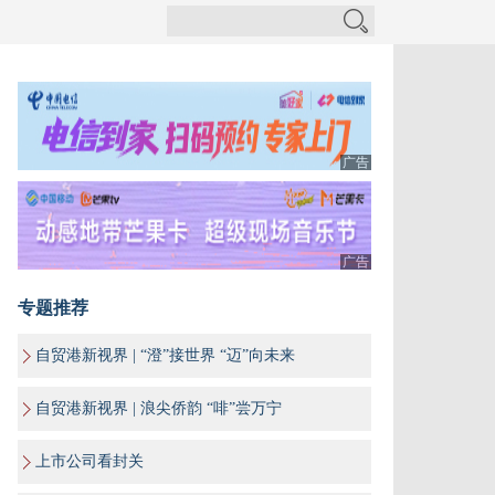
广告
广告
专题推荐
自贸港新视界 | “澄”接世界 “迈”向未来
自贸港新视界 | 浪尖侨韵 “啡”尝万宁
上市公司看封关