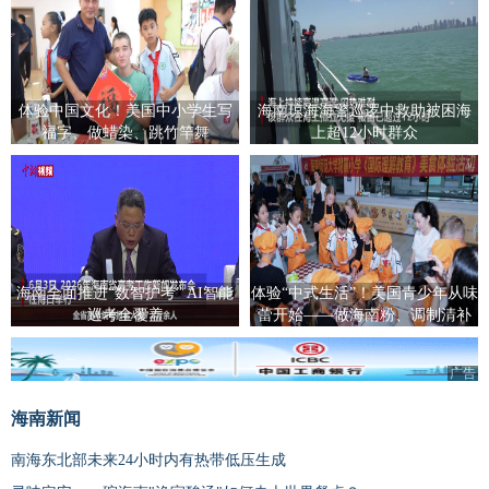
体验中国文化！美国中小学生写
海南琼海海警巡逻中救助被困海
福字、做蜡染、跳竹竿舞
上超12小时群众
海南全面推进“数智护考” AI智能
体验“中式生活”！美国青少年从味
巡考全覆盖
蕾开始——做海南粉、调制清补
凉、包饺子
广告
海南新闻
南海东北部未来24小时内有热带低压生成