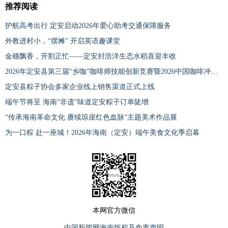
推荐阅读
护航高考出行 定安启动2026年爱心助考交通保障服务
外教进村小，“摆摊” 开启英语趣课堂
金穗飘香，开割正忙——定安封浩洋生态水稻喜迎丰收
2026年定安县第三届“乡咖”咖啡师技能创新竞赛暨2026中国咖啡冲煮大赛——海南定安赛区
定安县粽子协会多家企业线上销售渠道正式上线
端午节将至 海南“非遗”味道定安粽子订单陡增
“传承海南革命文化 赓续琼崖红色血脉”主题美术作品展
为一口粽 赴一座城！2026年海南（定安）端午美食文化季启幕
本网官方微信
中国新闻网海南版权及免责声明