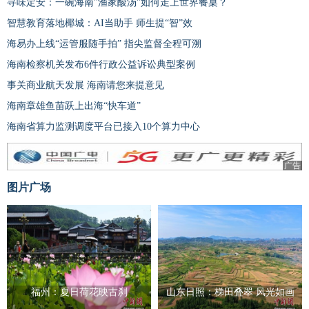
寻味定安：一碗海南"渔家酸汤"如何走上世界餐桌？
智慧教育落地椰城：AI当助手 师生提“智”效
海易办上线“运管服随手拍” 指尖监督全程可溯
海南检察机关发布6件行政公益诉讼典型案例
事关商业航天发展 海南请您来提意见
海南章雄鱼苗跃上出海“快车道”
海南省算力监测调度平台已接入10个算力中心
广告
图片广场
福州：夏日荷花映古刹
山东日照：梯田叠翠 风光如画