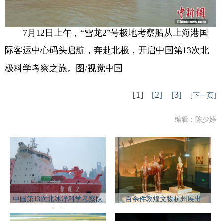
7月12日上午，“雪龙2”号极地考察船从上海港国
际客运中心码头启航，奔赴北极，开启中国第13次北
极科学考察之旅。图/视觉中国
[1]
[2]
[3]
[下一页]
编辑：陈少婷
中国第13次北冰洋科学考察队
百余件敦煌文物杭州展出
出征