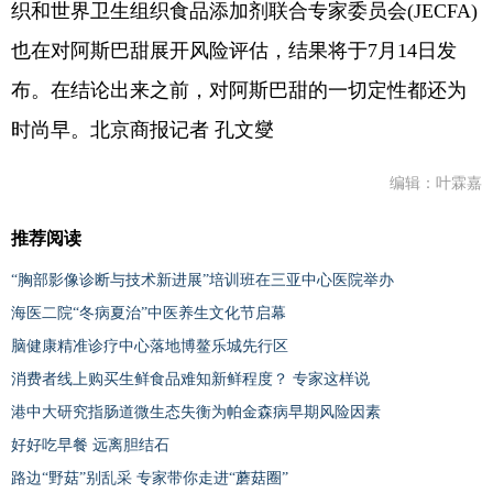
织和世界卫生组织食品添加剂联合专家委员会(JECFA)
也在对阿斯巴甜展开风险评估，结果将于7月14日发
布。在结论出来之前，对阿斯巴甜的一切定性都还为
时尚早。北京商报记者 孔文燮
编辑：叶霖嘉
推荐阅读
“胸部影像诊断与技术新进展”培训班在三亚中心医院举办
海医二院“冬病夏治”中医养生文化节启幕
脑健康精准诊疗中心落地博鳌乐城先行区
消费者线上购买生鲜食品难知新鲜程度？ 专家这样说
港中大研究指肠道微生态失衡为帕金森病早期风险因素
好好吃早餐 远离胆结石
路边“野菇”别乱采 专家带你走进“蘑菇圈”