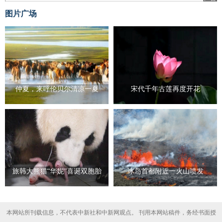
图片广场
仲夏，来呼伦贝尔清凉一夏
宋代千年古莲再度开花
旅韩大熊猫“华妮”喜诞双胞胎
冰岛首都附近一火山喷发
本网站所刊载信息，不代表中新社和中新网观点。 刊用本网站稿件，务经书面授