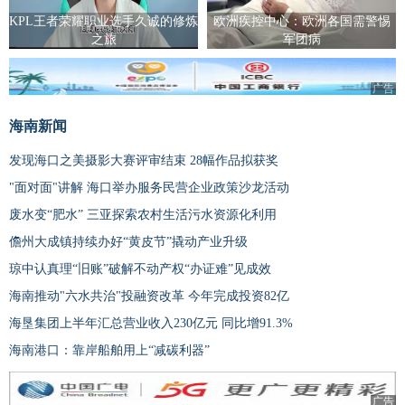
KPL王者荣耀职业选手久诚的修炼
欧洲疾控中心：欧洲各国需警惕
之旅
军团病
广告
海南新闻
发现海口之美摄影大赛评审结束 28幅作品拟获奖
"面对面"讲解 海口举办服务民营企业政策沙龙活动
废水变“肥水” 三亚探索农村生活污水资源化利用
儋州大成镇持续办好“黄皮节”撬动产业升级
琼中认真理“旧账”破解不动产权“办证难”见成效
海南推动"六水共治"投融资改革 今年完成投资82亿
海垦集团上半年汇总营业收入230亿元 同比增91.3%
海南港口：靠岸船舶用上“减碳利器”
广告