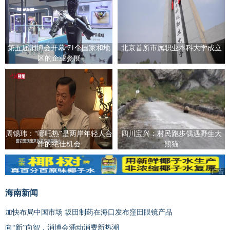
第五届消博会开幕 71个国家和地
北京首所市属职业本科大学成立
区的企业参展
周锡玮：“哪吒热”是两岸年轻人合
四川宝兴：村民跑步偶遇野生大
作的绝佳机会
熊猫
广告
海南新闻
加快布局中国市场 坂田制药在海口发布窪田眼镜产品
向“新”向智，消博会涌动消费新热潮