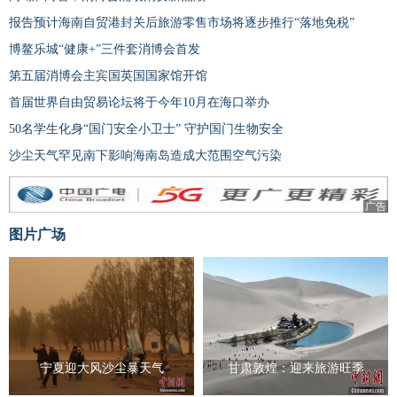
报告预计海南自贸港封关后旅游零售市场将逐步推行“落地免税”
博鳌乐城“健康+”三件套消博会首发
第五届消博会主宾国英国国家馆开馆
首届世界自由贸易论坛将于今年10月在海口举办
50名学生化身“国门安全小卫士” 守护国门生物安全
沙尘天气罕见南下影响海南岛造成大范围空气污染
广告
图片广场
宁夏迎大风沙尘暴天气
甘肃敦煌：迎来旅游旺季