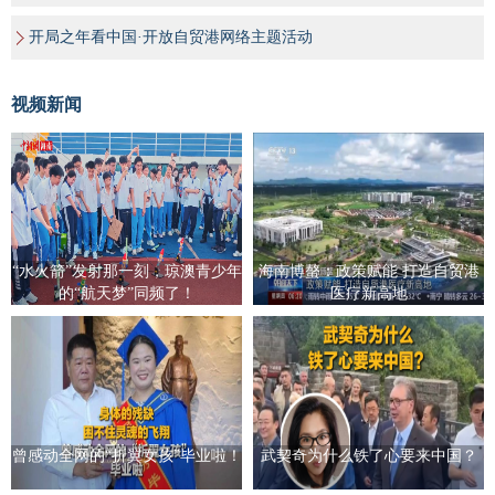
开局之年看中国·开放自贸港网络主题活动
视频新闻
“水火箭”发射那一刻，琼澳青少年
海南博螯：政策赋能 打造自贸港
的“航天梦”同频了！
医疗新高地
曾感动全网的“折翼女孩”毕业啦！
武契奇为什么铁了心要来中国？