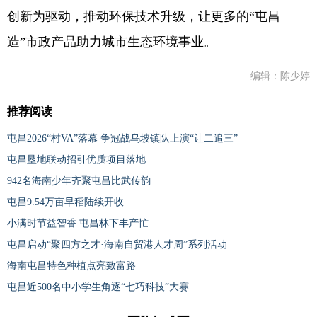
创新为驱动，推动环保技术升级，让更多的“屯昌
造”市政产品助力城市生态环境事业。
编辑：陈少婷
推荐阅读
屯昌2026“村VA”落幕 争冠战乌坡镇队上演“让二追三”
屯昌垦地联动招引优质项目落地
942名海南少年齐聚屯昌比武传韵
屯昌9.54万亩早稻陆续开收
小满时节益智香 屯昌林下丰产忙
屯昌启动“聚四方之才·海南自贸港人才周”系列活动
海南屯昌特色种植点亮致富路
屯昌近500名中小学生角逐“七巧科技”大赛