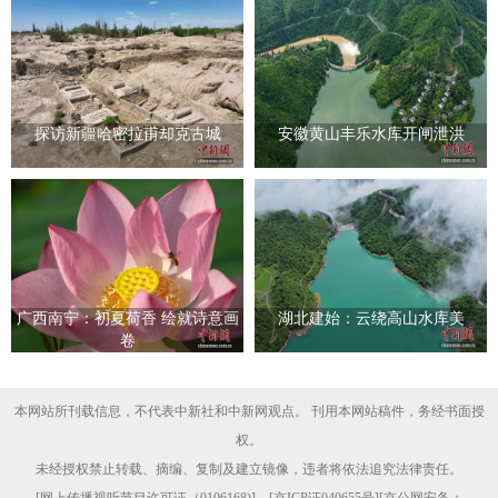
探访新疆哈密拉甫却克古城
安徽黄山丰乐水库开闸泄洪
广西南宁：初夏荷香 绘就诗意画
湖北建始：云绕高山水库美
卷
本网站所刊载信息，不代表中新社和中新网观点。 刊用本网站稿件，务经书面授
权。
未经授权禁止转载、摘编、复制及建立镜像，违者将依法追究法律责任。