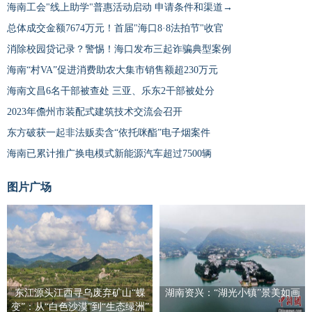
海南工会"线上助学"普惠活动启动 申请条件和渠道→
总体成交金额7674万元！首届"海口8·8法拍节"收官
消除校园贷记录？警惕！海口发布三起诈骗典型案例
海南“村VA”促进消费助农大集市销售额超230万元
海南文昌6名干部被查处 三亚、乐东2干部被处分
2023年儋州市装配式建筑技术交流会召开
东方破获一起非法贩卖含“依托咪酯”电子烟案件
海南已累计推广换电模式新能源汽车超过7500辆
图片广场
东江源头江西寻乌废弃矿山“蝶
湖南资兴：“湖光小镇”景美如画
变”：从“白色沙漠”到“生态绿洲”