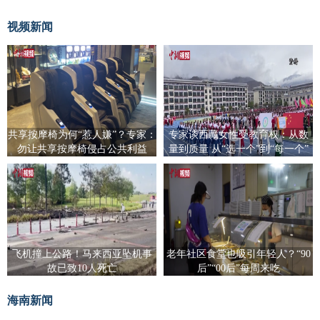
视频新闻
共享按摩椅为何“惹人嫌”？专家：
专家谈西藏女性受教育权：从数
勿让共享按摩椅侵占公共利益
量到质量 从“选一个”到“每一个”
飞机撞上公路！马来西亚坠机事
老年社区食堂也吸引年轻人？“90
故已致10人死亡
后”“00后”每周来吃
海南新闻