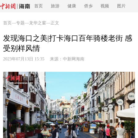
首页
旅游
健康
侨乡
视频
图片
首页
—
专题
—
龙华之窗
—正文
发现海口之美|打卡海口百年骑楼老街 感
受别样风情
2023年07月13日 15:35 来源：
中新网海南