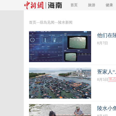
首页
旅游
健康
首页
—
琼岛见闻
—陵水新闻
他们在
8月7日
疍家人“
热
8月5日
陵水小