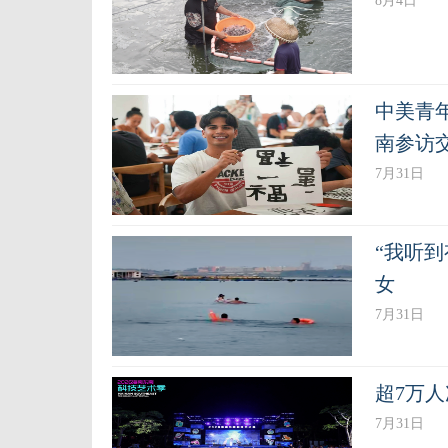
8月4日
中美青
南参访
7月31日
“我听
女
7月31日
超7万
7月31日