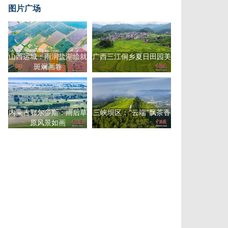
图片广场
山西运城：雨润盐湖绘就
广西三江侗乡夏日田园美
斑斓画卷
内蒙古鄂尔多斯：雨后草
三峡坝区：“云端”飘茶香
原风景如画