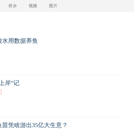
侨乡
视频
图片
陵水用数据养鱼
上岸”记
点
鱼苗凭啥游出35亿大生意？