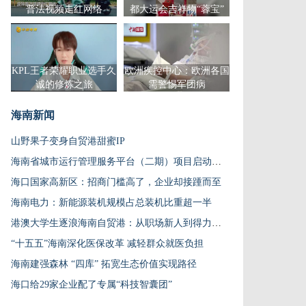
普法视频走红网络
都大运会吉祥物“蓉宝”
KPL王者荣耀职业选手久
欧洲疾控中心：欧洲各国
诚的修炼之旅
需警惕军团病
海南新闻
山野果子变身自贸港甜蜜IP
海南省城市运行管理服务平台（二期）项目启动建设
海口国家高新区：招商门槛高了，企业却接踵而至
海南电力：新能源装机规模占总装机比重超一半
港澳大学生逐浪海南自贸港：从职场新人到得力帮手
“十五五”海南深化医保改革 减轻群众就医负担
海南建强森林 “四库” 拓宽生态价值实现路径
海口给29家企业配了专属“科技智囊团”