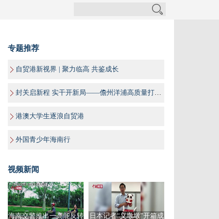
专题推荐
自贸港新视界 | 聚力临高 共鉴成长
封关启新程 实干开新局——儋州洋浦高质量打造海南自贸港“样板间”
港澳大学生逐浪自贸港
外国青少年海南行
视频新闻
海南交警推出一高能反转
日本记者“义墩墩”开箱成